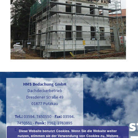
HMS Bedachung GmbH
Dachdeckerbetrieb
Dresdener Straße 49
01877 Putzkau
Tel.:
03594. 7450550
-
Fax:
03594.
7450551
-
Funk:
0162. 2763895
E-Mail:
info@hms-bedachung.de
Diese Website benutzt Cookies. Wenn Sie die Website weiter
nutzen, stimmen sie der Verwendung von Cookies zu.
Weitere