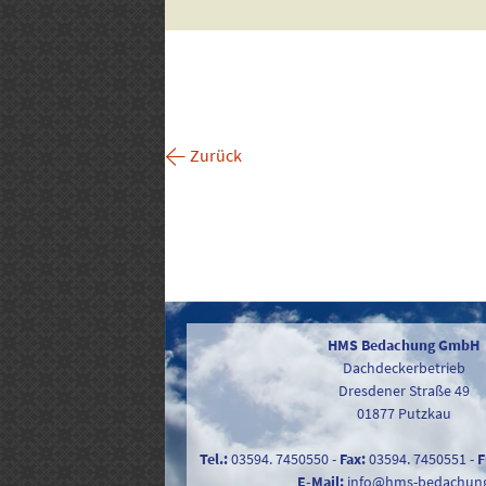
←
Zurück
HMS Bedachung GmbH
Dachdeckerbetrieb
Dresdener Straße 49
01877 Putzkau
Tel.:
03594. 7450550
-
Fax:
03594. 7450551
-
F
E-Mail:
info@hms-bedachun