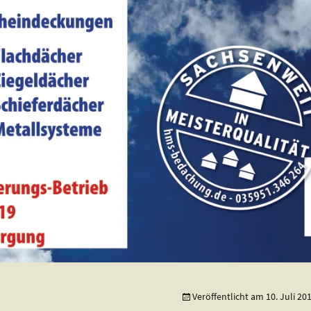
en… – dafür steht die HMS Bedachung GmbH.
achung GmbH
Veröffentlicht am
10. Juli 20