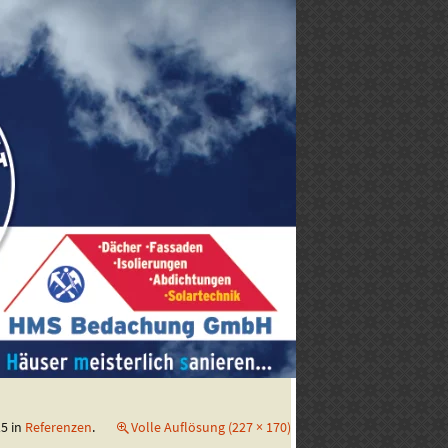
15
in
Referenzen
.
Volle Auflösung (227 × 170)