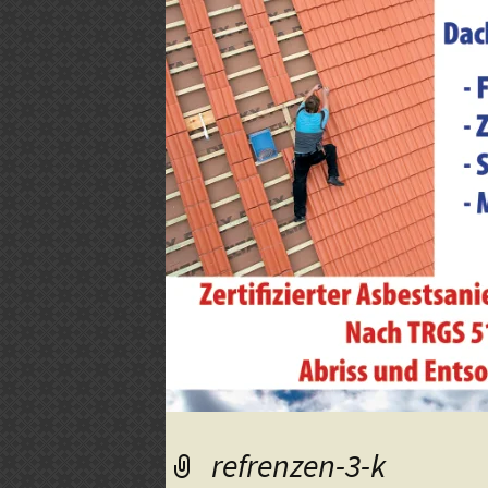
Häuser meisterlich sanier
HMS Bed
refrenzen-3-k