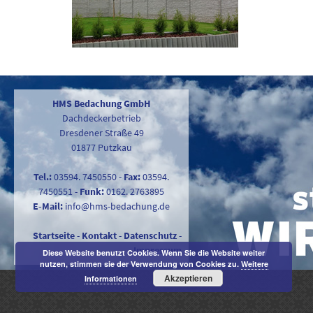
HMS Bedachung GmbH
Dachdeckerbetrieb
Dresdener Straße 49
01877 Putzkau
Tel.:
03594. 7450550
-
Fax:
03594.
7450551
-
Funk:
0162. 2763895
E-Mail:
info@hms-bedachung.de
Startseite
-
Kontakt
-
Datenschutz
-
Impressum
Diese Website benutzt Cookies. Wenn Sie die Website weiter
nutzen, stimmen sie der Verwendung von Cookies zu.
Weitere
Akzeptieren
Informationen